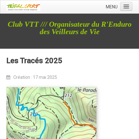
MENU
Accueil
Club VTT /// Organisateur du R'Enduro
Qui sommes nous ?
des Veilleurs de Vie
L'Association Tribal
Le Club Tribal VTT
Les Tracés 2025
Le Team Tribal
La Newsletter Tribal
Création : 17 mai 2025
Gérer votre abonnement
Consulter les archives
Dans la presse
Le Club VTT
Blog du Club
Présentation