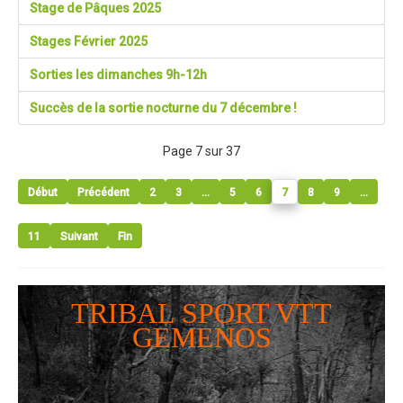
Stage de Pâques 2025
Stages Février 2025
Sorties les dimanches 9h-12h
Succès de la sortie nocturne du 7 décembre !
Page 7 sur 37
Début
Précédent
2
3
...
5
6
7
8
9
...
11
Suivant
Fin
TRIBAL SPORT VTT
GEMENOS