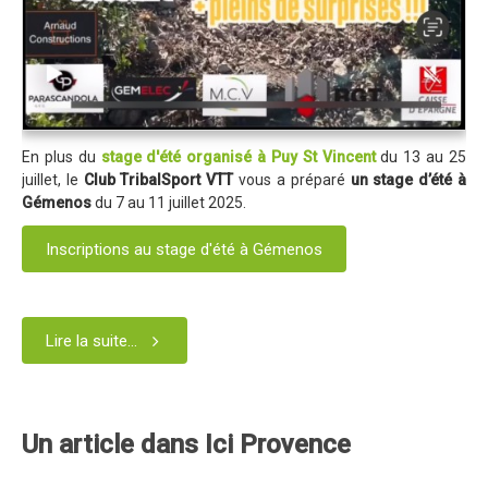
Programme 2024
Photos / Vidéos 2024
Tombola 2024
Edition 2023
En plus du
stage d'été organisé à Puy St Vincent
du 13 au 25
Blog 2023
juillet, le
Club TribalSport VTT
vous a préparé
un stage d’été à
Gémenos
du 7 au 11 juillet 2025.
Dossier de presse 2023
Affiche 2023
Inscriptions au stage d'été à Gémenos
Programme 2023
Plans des spéciales 2023
Lire la suite...
Partenaires 2023
Règlement 2023
Photos 2023
Un article dans Ici Provence
Edition 2022