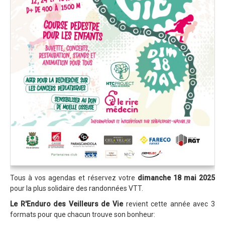
Blog 2015
Résultats
Vidéos
Photos
Partenaires
Edition 2014
Blog 2014
Résultats
Vidéos
Le site de l'Enduro...
Tous à vos agendas et réservez votre
dimanche 18 mai 2025
La page facebook de l'Enduro...
pour la plus solidaire des randonnées VTT.
Contact
Le R'Enduro des Veilleurs de Vie
revient cette année avec 3
formats pour que chacun trouve son bonheur:
Contact Tribal & Enduro