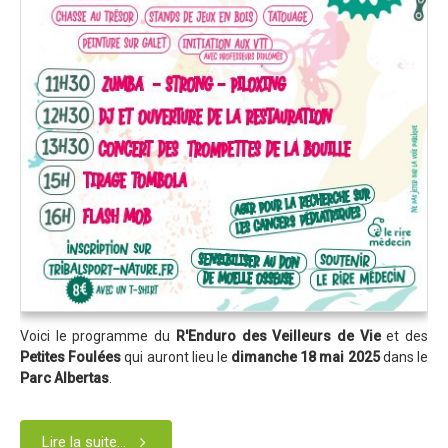
Dans les Médias
Tombola
Programme de la journée
Partenaires
Règlement
Retour sur l'Enduro 2017
Edition 2017
Blog 2017
Bilan de l'Enduro 2017
Voici le programme du
R'Enduro des Veilleurs de Vie
et des
Résultats
Petites Foulées
qui auront lieu le
dimanche 18 mai 2025
dans le
Parc Albertas
.
Tombola
Programme de la journée
Lire la suite...