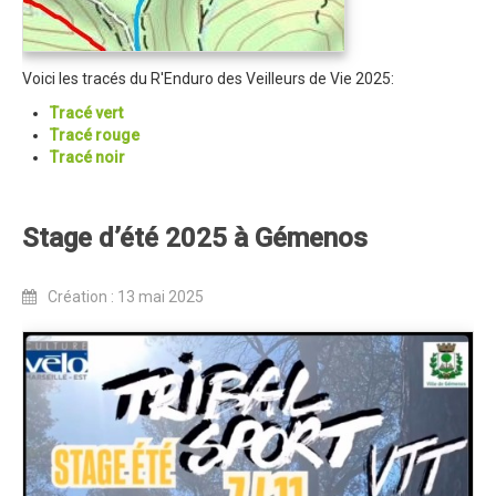
Trips Enduro
Stages Perfectionnement
Voici les tracés du R'Enduro des Veilleurs de Vie 2025:
Tracé vert
Séminaires Entreprises
Tracé rouge
S'inscrire aux Cours...
Tracé noir
S'inscrire aux Stages / Sorties...
Stage d’été 2025 à Gémenos
La page Instagram du club...
Contacter le Club
Création : 13 mai 2025
Enduro
Edition 2025
Blog 2025
Partenaires 2025
Affiche 2025