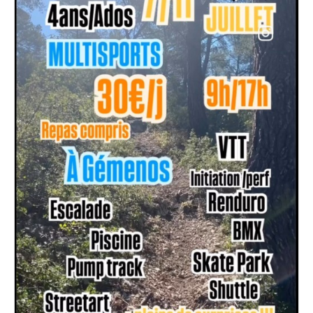
Règlement 2025
Programme 2025
Plans des parcours 2025
Photos / Vidéos 2025
Archives Enduros
Edition 2024
Blog 2024
Inscriptions 2024
Affiche 2024
Communiqué de presse 2024
Partenaires 2024
Règlement 2024
Plans des parcours 2024