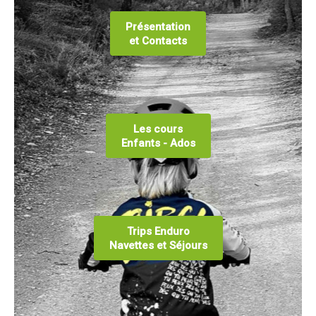
Présentation
et Contacts
Les cours
Enfants - Ados
Trips Enduro
Navettes et Séjours