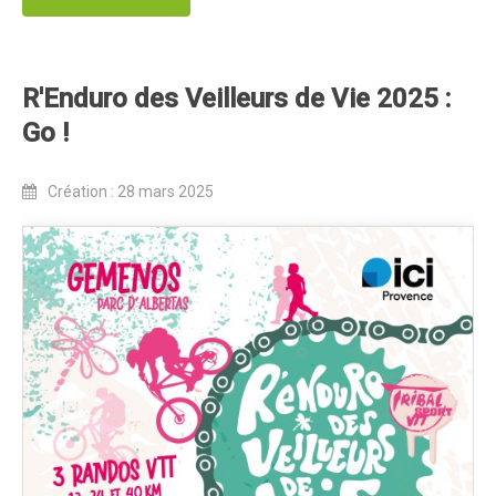
Partenaires
Règlement
Retour sur l'Enduro 2016
R'Enduro des Veilleurs de Vie 2025 :
Edition 2016
Go !
Blog 2016
Création : 28 mars 2025
Bilan de l'Enduro 2016
Résultats
Photos & Vidéos
Liste des inscrits
Programme de la journée
Partenaires
Règlement
Edition 2015