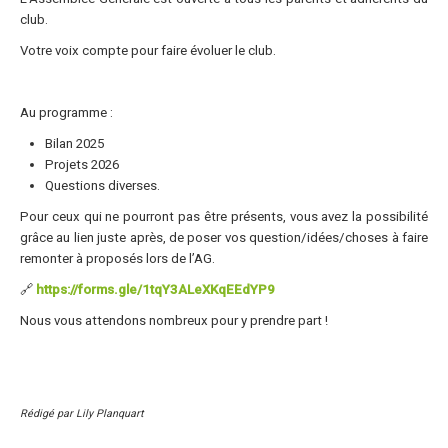
club.
Trips Enduro
Votre voix compte pour faire évoluer le club.
Stages Perfectionnement
Séminaires Entreprises
Au programme :
S'inscrire aux Cours...
Bilan 2025
Projets 2026
S'inscrire aux Stages / Sorties...
Questions diverses.
La page Instagram du club...
Pour ceux qui ne pourront pas être présents, vous avez la possibilité
grâce au lien juste après, de poser vos question/idées/choses à faire
Contacter le Club
remonter à proposés lors de l’AG.
Enduro
🔗
https://forms.gle/1tqY3ALeXKqEEdYP9
Edition 2025
Nous vous attendons nombreux pour y prendre part !
Blog 2025
Partenaires 2025
Rédigé par Lily Planquart
Affiche 2025