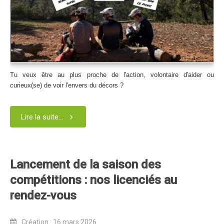
Dans les Médias
Tombola
Programme de la journée
Partenaires
Tu veux être au plus proche de l'action, volontaire d'aider ou
curieux(se) de voir l'envers du décors ?
Règlement
Retour sur l'Enduro 2017
Lire la suite...
Edition 2017
Blog 2017
Bilan de l'Enduro 2017
Lancement de la saison des
Résultats
compétitions : nos licenciés au
Tombola
rendez-vous
Programme de la journée
Création : 16 mars 2026