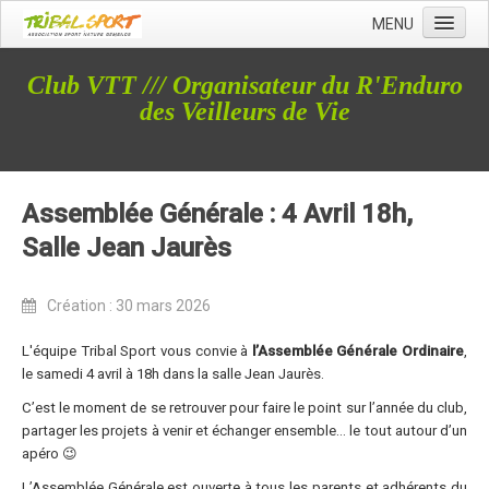
MENU
Accueil
Club VTT /// Organisateur du R'Enduro
Qui sommes nous ?
des Veilleurs de Vie
L'Association Tribal
Le Club Tribal VTT
Assemblée Générale : 4 Avril 18h,
Le Team Tribal
Salle Jean Jaurès
La Newsletter Tribal
Gérer votre abonnement
Création : 30 mars 2026
Consulter les archives
L'équipe Tribal Sport vous convie à
l’Assemblée Générale Ordinaire
,
Dans la presse
le samedi 4 avril à 18h dans la salle Jean Jaurès.
C’est le moment de se retrouver pour faire le point sur l’année du club,
Le Club VTT
partager les projets à venir et échanger ensemble… le tout autour d’un
Blog du Club
apéro 😉
L’Assemblée Générale est ouverte à tous les parents et adhérents du
Présentation