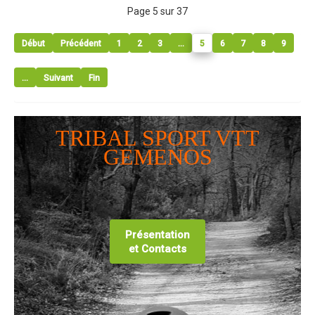
Page 5 sur 37
Début
Précédent
1
2
3
...
5
6
7
8
9
...
Suivant
Fin
TRIBAL SPORT VTT
GEMENOS
Présentation
et Contacts