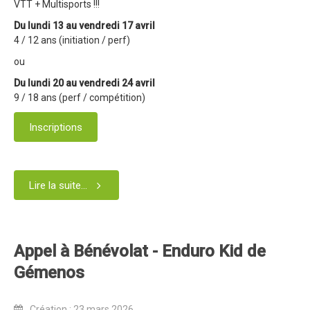
VTT + Multisports !!!
Blog 2022
Du lundi 13 au vendredi 17 avril
Règlement 2022
4 / 12 ans (initiation / perf)
ou
Dossier de presse 2022
Du lundi 20 au vendredi 24 avril
Affiche 2022
9 / 18 ans (perf / compétition)
Partenaires 2022
Inscriptions
Plans des spéciales 2022
Résultats 2022
Photos 2022
Lire la suite...
Edition 2020
Blog 2020
Appel à Bénévolat - Enduro Kid de
Dossier de Presse 2020
Gémenos
Edition 2019
Blog 2019
Création : 23 mars 2026