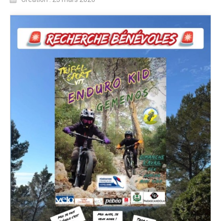
Revue de presse 2019
Résultats 2019
Plan des spéciales 2019
Programme 2019
Affiche 2019
Règlement 2019
Dossier de Presse 2019
Retour sur l'Enduro 2018
Enduro Kids 2019
Edition 2018
Blog 2018
Bilan de l'Enduro 2018
Résultats