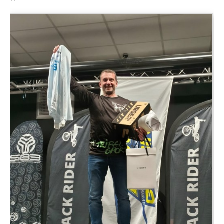
Partenaires
Règlement
Retour sur l'Enduro 2016
Edition 2016
Blog 2016
Bilan de l'Enduro 2016
Résultats
Photos & Vidéos
Liste des inscrits
Programme de la journée
Partenaires
Règlement
Edition 2015