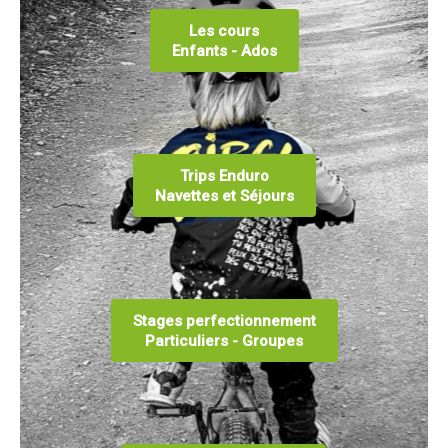
Les cours
Enfants - Ados
Trips Enduro
Navettes et Séjours
Stages perfectionnement
Particuliers - Groupes