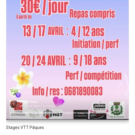
Programme 2024
Photos / Vidéos 2024
Tombola 2024
Edition 2023
Blog 2023
Dossier de presse 2023
Affiche 2023
Programme 2023
Plans des spéciales 2023
Partenaires 2023
Règlement 2023
Photos 2023
Stages VTT Pâques
Edition 2022