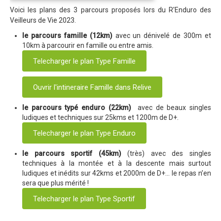
Voici les plans des 3 parcours proposés lors du R'Enduro des
Trips Enduro
Veilleurs de Vie 2023.
Stages Perfectionnement
le parcours famille (12km)
avec un dénivelé de 300m et
10km à parcourir en famille ou entre amis.
Séminaires Entreprises
Telecharger le plan Type Famille
S'inscrire aux Cours...
S'inscrire aux Stages / Sorties...
Ouvrir l'intineraire Famille dans Relive
La page Instagram du club...
le parcours typé enduro (22km)
avec de beaux singles
ludiques et techniques sur 25kms et 1200m de D+.
Contacter le Club
Telecharger le plan Type Enduro
Enduro
le parcours sportif (45km)
(très) avec des singles
Edition 2025
techniques à la montée et à la descente mais surtout
Blog 2025
ludiques et inédits sur 42kms et 2000m de D+… le repas n’en
sera que plus mérité !
Partenaires 2025
Telecharger le plan Type Sportif
Affiche 2025