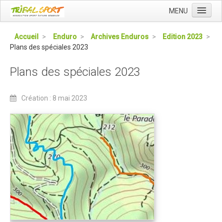
MENU
Accueil
Accueil
>
Enduro
>
Archives Enduros
>
Edition 2023
>
Plans des spéciales 2023
Qui sommes nous ?
L'Association Tribal
Plans des spéciales 2023
Le Club Tribal VTT
Création : 8 mai 2023
Le Team Tribal
La Newsletter Tribal
Gérer votre abonnement
Consulter les archives
Dans la presse
Le Club VTT
Blog du Club
Présentation