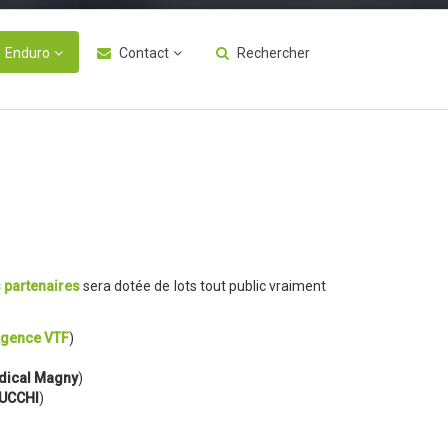
Enduro
Contact
Rechercher
 partenaires
sera dotée de lots tout public vraiment
gence VTF
)
dical Magny
)
CUCCHI
)