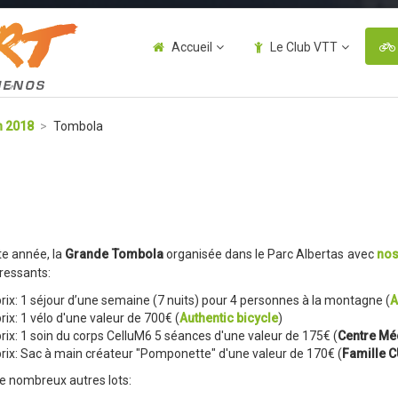
Accueil
Le Club VTT
n 2018
>
Tombola
te année, la
Grande Tombola
organisée dans le Parc Albertas avec
nos
éressants:
prix: 1 séjour d’une semaine (7 nuits) pour 4 personnes à la montagne (
A
rix: 1 vélo d'une valeur de 700€ (
Authentic bicycle
)
rix: 1 soin du corps CelluM6 5 séances d'une valeur de 175€ (
Centre Mé
prix: Sac à main créateur "Pomponette" d'une valeur de 170€ (
Famille 
de nombreux autres lots: