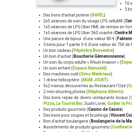
10 
3 bo
Des bons d'achat poterie (
RAVEL
)
2x5 séances de soin du visage LPG celluM6 (
Cen
1x5 séances de LPG Uber HML de remise en for
1x5 séances de LPG Uber 360 coaché (
Centre 
Une parure de bijoux d'une valeur 80 € (
Fabienn
3 bons pour 1 partie 5•5 d’une valeur de 75€ de f
Un bon cadeau (
Pépinière Bonventre
)
Un bon d'achat (
Boucherie Gémenosienne
)
Un soin du corps adulte « Rituel évasion » (
Espa
Un soin enfant (
Espace Namasté
)
Des machines outil (
Simc Matériaux
)
1 drône hélicoptère (
MGM JOUET
)
5x2 menus découvertes au Restaurant l'Ozé (
C
2 mini shooting photos (
Stéphanie Alberto
)
Des bons repas de divers restaurants locaux (
Pizza
,
Le Tourist Bar
, Sushi Lover,
Goûter la Pr
Des produits gourmets (
Casino de Cassis
)
Des bons pour coupes et brushings (
Vincent Coi
Bon d'achat boulangerie (
Boulangerie de la Ma
Assortiments de produits gourmets (
Confiseri