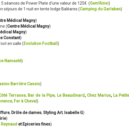
x 5 séances de Power Plate d'une valeur de 125€ (
Gem'Ainsi
)
n séjours de 1 nuit en tente lodge Baléares (
Camping du Garlaban
)
tre
Médical
Magny
)
me (
Centre Médical
Magny
)
Médical Magny
)
e Constant
)
oot en salle (
Evolution Football
)
ce Namasté
)
asino Barrière Cassis
)
Côté Terrasse
,
Bar de la Pipe
,
Le Beaudinard
,
Chez Marius
,
La Petit
ovence
,
Fer à Cheval
)
ffure
,
Drôle de dames
,
Styling Art
,
Isabelle G
)
irie
)
e Reynaud
et Epiceries fines
)