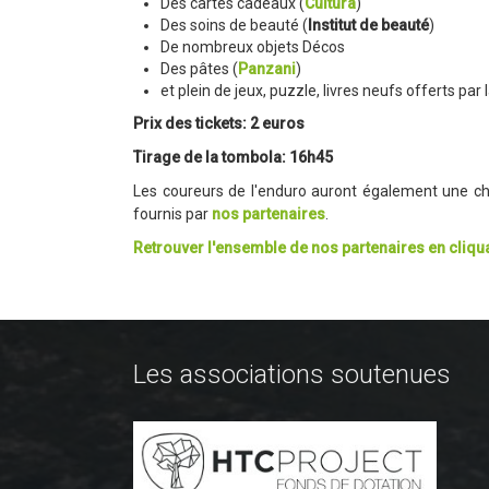
Des cartes cadeaux (
Cultura
)
Des soins de beauté (
Institut de beauté
)
De nombreux objets Décos
Des pâtes (
Panzani
)
et plein de jeux, puzzle, livres neufs offerts par 
Prix des tickets: 2 euros
Tirage de la tombola: 16h45
Les coureurs de l'enduro auront également une c
fournis par
nos partenaires
.
Retrouver l'ensemble de nos partenaires en cliquan
Les associations soutenues