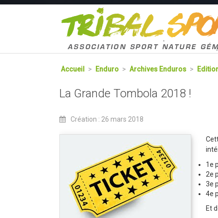
Accueil
>
Enduro
>
Archives Enduros
>
Editio
La Grande Tombola 2018 !
Création : 26 mars 2018
Cet
int
1e 
2e p
3e p
4e 
Et 