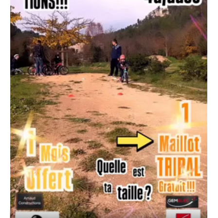
Règlement 2025
Programme 2025
Plans des parcours 2025
Photos / Vidéos 2025
Archives Enduros
Edition 2024
Blog 2024
Inscriptions 2024
Affiche 2024
Communiqué de presse 2024
Partenaires 2024
Règlement 2024
Plans des parcours 2024