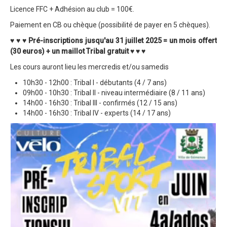
Licence FFC + Adhésion au club = 100€.
Trips Enduro
Paiement en CB ou chèque (possibilité de payer en 5 chèques).
Stages Perfectionnement
♥ ♥ ♥ Pré-inscriptions jusqu'au 31 juillet 2025 = un mois offert
(30 euros) + un maillot Tribal gratuit ♥ ♥ ♥
Séminaires Entreprises
Les cours auront lieu les mercredis et/ou samedis
S'inscrire aux Cours...
10h30 - 12h00 : Tribal I - débutants (4 / 7 ans)
S'inscrire aux Stages / Sorties...
09h00 - 10h30 : Tribal II - niveau intermédiaire (8 / 11 ans)
14h00 - 16h30 : Tribal III - confirmés (12 / 15 ans)
La page Instagram du club...
14h00 - 16h30 : Tribal IV - experts (14 / 17 ans)
Contacter le Club
Enduro
Edition 2025
Blog 2025
Partenaires 2025
Affiche 2025