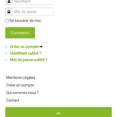
Partenaires
Règlement
Retour sur l'Enduro 2016
Se souvenir de moi
Edition 2016
Connexion
Blog 2016
Créer un compte
Bilan de l'Enduro 2016
Identifiant oublié ?
Résultats
Mot de passe oublié ?
Photos & Vidéos
Liste des inscrits
Mentions Légales
Programme de la journée
Créer un compte
Qui sommes nous ?
Partenaires
Contact
Règlement
Edition 2015