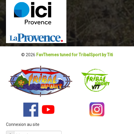
Dans les Médias
Tombola
Programme de la journée
Partenaires
Règlement
© 2026
FavThemes tuned for TribalSport by Titi
Retour sur l'Enduro 2017
Edition 2017
Blog 2017
Bilan de l'Enduro 2017
Résultats
Tombola
Connexion au site
Programme de la journée