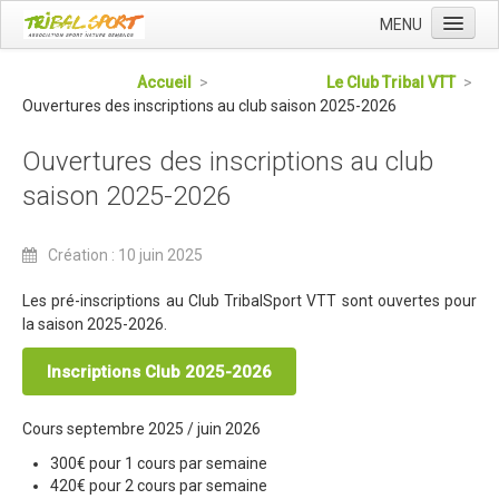
MENU
Accueil
Accueil
>
Le Club Tribal VTT
>
Ouvertures des inscriptions au club saison 2025-2026
Qui sommes nous ?
L'Association Tribal
Ouvertures des inscriptions au club
Le Club Tribal VTT
saison 2025-2026
Le Team Tribal
Création : 10 juin 2025
La Newsletter Tribal
Les pré-inscriptions au Club TribalSport VTT sont
ouvertes pour
Gérer votre abonnement
la saison 2025-2026.
Consulter les archives
Inscriptions Club 2025-2026
Dans la presse
Le Club VTT
Cours septembre 2025 / juin 2026
Blog du Club
300€ pour 1 cours par semaine
420€ pour 2 cours par semaine
Présentation