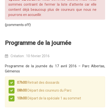
sommes contraint de fermer la liste d'attente car elle
Dans les Médias
contient déjà beaucoup plus de coureurs que nous ne
pourrons en accueillir.
Tombola
{jcomments off}
Programme de la journée
Partenaires
Programme de la journée
Règlement
Retour sur l'Enduro 2017
Création : 10 février 2016
Edition 2017
Programme de la journée du 17 avril 2016 – Parc Albertas,
Blog 2017
Gémenos
Bilan de l'Enduro 2017
07h00
Retrait des dossards
Résultats
08h00
Départ des coureurs du Parc
Tombola
10h00
Départ de la spéciale 1 au sommet
Programme de la journée