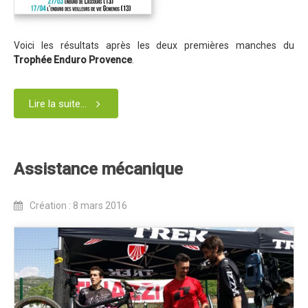
Programme 2024
Photos / Vidéos 2024
Voici les résultats après les deux premières manches du
Tombola 2024
Trophée Enduro Provence
.
Edition 2023
Lire la suite...
Blog 2023
Dossier de presse 2023
Affiche 2023
Assistance mécanique
Programme 2023
Plans des spéciales 2023
Création : 8 mars 2016
Partenaires 2023
Règlement 2023
Photos 2023
Edition 2022