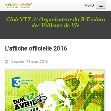
MENU
Accueil
Club VTT /// Organisateur du R'Enduro
Qui sommes nous ?
des Veilleurs de Vie
L'Association Tribal
Le Club Tribal VTT
L'affiche officielle 2016
Le Team Tribal
La Newsletter Tribal
Création : 24 mars 2016
Gérer votre abonnement
Consulter les archives
Dans la presse
Le Club VTT
Blog du Club
Présentation