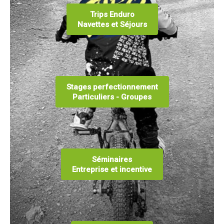
Trips Enduro
Navettes et Séjours
Stages perfectionnement
Particuliers - Groupes
Séminaires
Entreprise et incentive