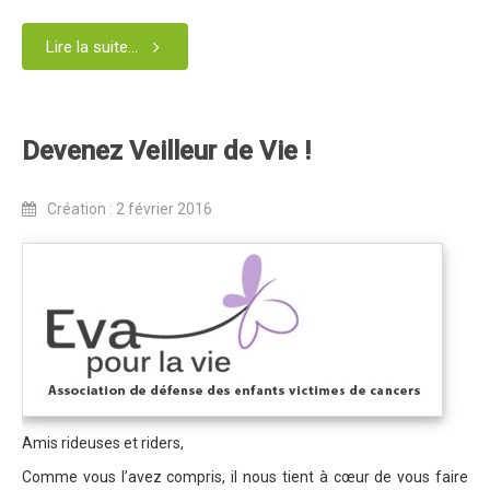
Partenaires
Règlement
Lire la suite...
Retour sur l'Enduro 2016
Edition 2016
Devenez Veilleur de Vie !
Blog 2016
Bilan de l'Enduro 2016
Création : 2 février 2016
Résultats
Photos & Vidéos
Liste des inscrits
Programme de la journée
Partenaires
Règlement
Amis rideuses et riders,
Edition 2015
Comme vous l’avez compris, il nous tient à cœur de vous faire