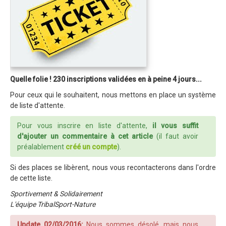
Revue de presse 2019
Résultats 2019
Plan des spéciales 2019
Programme 2019
Quelle folie ! 230 inscriptions validées en à peine 4 jours...
Affiche 2019
Pour ceux qui le souhaitent, nous mettons en place un système
Règlement 2019
de liste d'attente.
Dossier de Presse 2019
Pour vous inscrire en liste d'attente,
il vous suffit
d'ajouter un commentaire à cet article
(il faut avoir
Retour sur l'Enduro 2018
préalablement
créé un compte
).
Enduro Kids 2019
Si des places se libèrent, nous vous recontacterons dans l'ordre
Edition 2018
de cette liste.
Blog 2018
Sportivement & Solidairement
L'équipe TribalSport-Nature
Bilan de l'Enduro 2018
Update 02/03/2016:
Nous sommes désolé, mais nous
Résultats