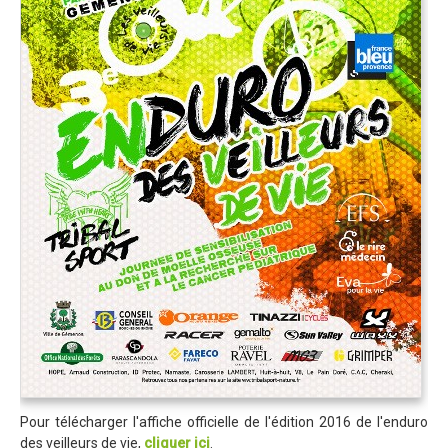
Trips Enduro
Stages Perfectionnement
Séminaires Entreprises
S'inscrire aux Cours...
S'inscrire aux Stages / Sorties...
La page Instagram du club...
Contacter le Club
Enduro
Edition 2025
Blog 2025
Partenaires 2025
Affiche 2025
Pour télécharger l'affiche officielle de l'édition 2016 de l'enduro
des veilleurs de vie,
cliquer ici
.