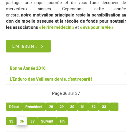
partager une super journée et de vous faire découvrir de
Blog 2015
merveilleux singles. Cependant, cette année
Résultats
encore,
notre motivation principale reste la sensibilisation au
don de moelle osseuse et la récolte de fonds pour soutenir
Vidéos
les associations
« le rire médecin »
et
« eva pour la vie »
.
Photos
Partenaires
Lire la suite...
Edition 2014
Blog 2014
Bonne Année 2016
Résultats
L’Enduro des Veilleurs de vie, c’est reparti !
Vidéos
Page 36 sur 37
Le site de l'Enduro...
La page facebook de l'Enduro...
Début
Précédent
28
29
30
31
32
33
...
Contact
35
36
37
Suivant
Fin
Contact Tribal & Enduro