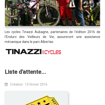
Blog 2022
Règlement 2022
Dossier de presse 2022
Affiche 2022
Les cycles Tinazzi Aubagne, partenaires de l'édition 2016 de
l'Enduro des Veilleurs de Vie, assureront une assistance
Partenaires 2022
mécanique dans le parc Albertas.
Plans des spéciales 2022
Résultats 2022
Photos 2022
Edition 2020
Liste d'attente...
Blog 2020
Création : 13 février 2016
Dossier de Presse 2020
Edition 2019
Blog 2019