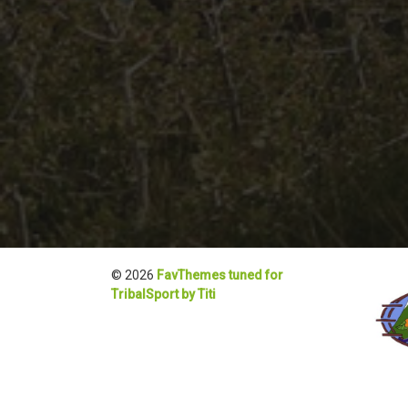
© 2026
FavThemes tuned for
TribalSport by Titi