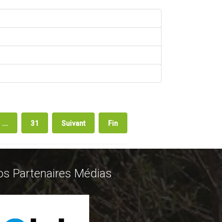
...
31
Suivant
Fin
os Partenaires Médias