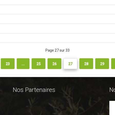
Page 27 sur 33
23
...
25
26
27
28
29
Nos Partenaires
N