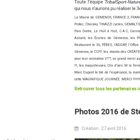
Toute l'équipe
TribalSport-Natur
qui nous n'aurions pu réaliser le 
La Mairie de GEMENOS, FRANCE 3, FRAN
Protec, Cheraky, TINAZZI cycles, GEMALTO,
Pain Dorée, Le Huit à Huit, C.A.C, Carr
Aznard, les Écuries de Gémenos, les Pho
Restaurant le 36, PÉBEO, l'ADDAP, l'Office
Gémenos, le CCFF, les stands des CRÉATEURS,
pour leur animation VTT, un grand merci au
!!!, les maquilleuses, Clin d'oeil, M la Ter
Marc Dupont le blé de l'espérance, la mama
cette MAGNIFIQUE JOURNÉE. MERCI !!!!!!!!!
Retrouver tous les partenaires ic
Photos 2016 de St
Création : 27 avril 2016