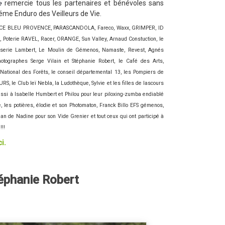
e
remercie tous les partenaires et bénévoles sans
3éme Enduro des Veilleurs de Vie.
CE BLEU PROVENCE, PARASCANDOLA, Fareco, Waxx, GRIMPER, ID
 Poterie RAVEL, Racer, ORANGE, Sun Valley, Arnaud Constuction, le
osserie Lambert, Le Moulin de Gémenos, Namaste, Revest, Agnés
tographes Serge Vilain et Stéphanie Robert, le Café des Arts,
 National des Forêts, le conseil départemental 13, les Pompiers de
 le Club leï Nebla, la Ludothèque, Sylvie et les filles de lascours
ssi à Isabelle Humbert et Philou pour leur piloxing-zumba endiablé
re, les potières, élodie et son Photomaton, Franck Billo EFS gémenos,
n de Nadine pour son Vide Grenier et tout ceux qui ont participé à
!!
i.
éphanie Robert