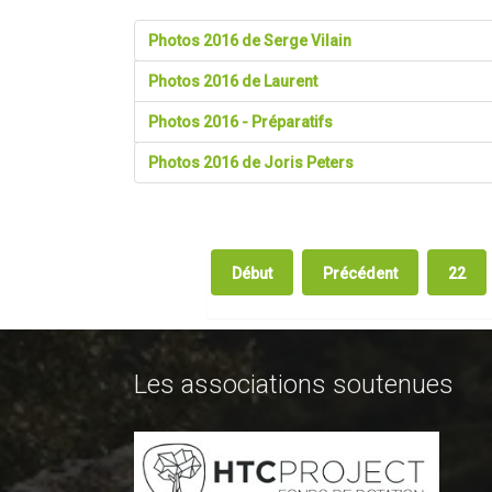
Photos 2016 de Serge Vilain
Photos 2016 de Laurent
Photos 2016 - Préparatifs
Photos 2016 de Joris Peters
Début
Précédent
22
Les associations soutenues