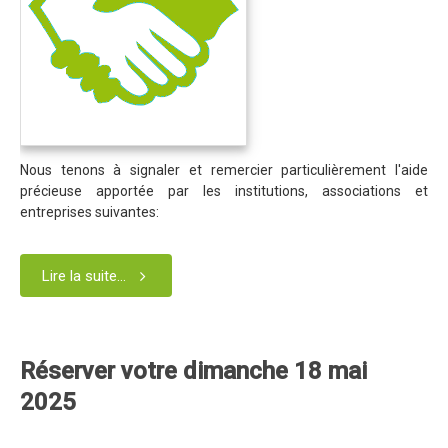
Programme 2024
Photos / Vidéos 2024
Tombola 2024
Edition 2023
Blog 2023
Nous tenons à signaler et remercier particulièrement l'aide
Dossier de presse 2023
précieuse apportée par les institutions, associations et
entreprises suivantes:
Affiche 2023
Programme 2023
Lire la suite...
Plans des spéciales 2023
Partenaires 2023
Règlement 2023
Réserver votre dimanche 18 mai
2025
Photos 2023
Edition 2022