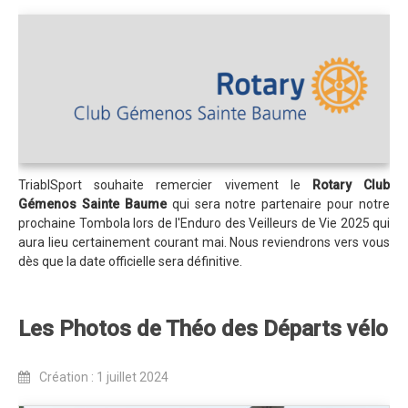
Dans les Médias
Tombola
Programme de la journée
Partenaires
Règlement
TriablSport souhaite remercier vivement le
Rotary Club
Retour sur l'Enduro 2017
Gémenos Sainte Baume
qui sera notre partenaire pour notre
Edition 2017
prochaine Tombola lors de l'Enduro des Veilleurs de Vie 2025 qui
aura lieu certainement courant mai. Nous reviendrons vers vous
Blog 2017
dès que la date officielle sera définitive.
Bilan de l'Enduro 2017
Résultats
Les Photos de Théo des Départs vélo
Tombola
Création : 1 juillet 2024
Programme de la journée