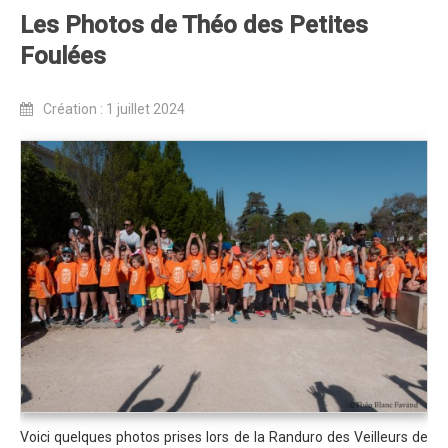
Blog 2015
Les Photos de Théo des Petites
Résultats
Foulées
Vidéos
Création : 1 juillet 2024
Photos
Partenaires
Edition 2014
Blog 2014
Résultats
Vidéos
Le site de l'Enduro...
La page facebook de l'Enduro...
Contact
Contact Tribal & Enduro
Voici quelques photos prises lors de la Randuro des Veilleurs de