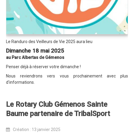
Revue de presse 2019
Résultats 2019
Plan des spéciales 2019
Programme 2019
Le Randuro des Veilleurs de Vie 2025 aura lieu
Affiche 2019
Dimanche 18 mai 2025
au Parc Albertas de Gémenos
Règlement 2019
Penser déjà à réserver votre dimanche !
Dossier de Presse 2019
Nous reviendrons vers vous prochainement avec plus
Retour sur l'Enduro 2018
d'informations.
Enduro Kids 2019
Edition 2018
Le Rotary Club Gémenos Sainte
Baume partenaire de TribalSport
Blog 2018
Bilan de l'Enduro 2018
Création : 13 janvier 2025
Résultats