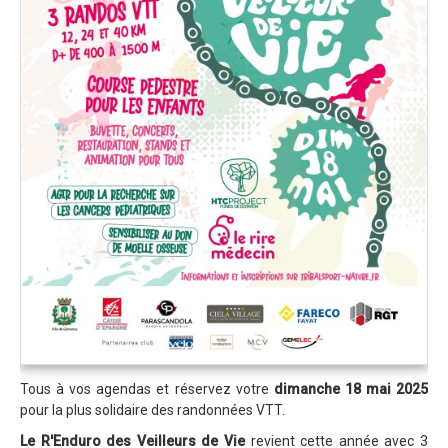
Trips Enduro
Stages Perfectionnement
Séminaires Entreprises
S'inscrire aux Cours...
S'inscrire aux Stages / Sorties...
La page Instagram du club...
Contacter le Club
Enduro
Edition 2025
Blog 2025
Partenaires 2025
Tous à vos agendas et réservez votre
dimanche 18 mai 2025
pour la plus solidaire des randonnées VTT.
Affiche 2025
Le R'Enduro des Veilleurs de Vie
revient cette année avec 3