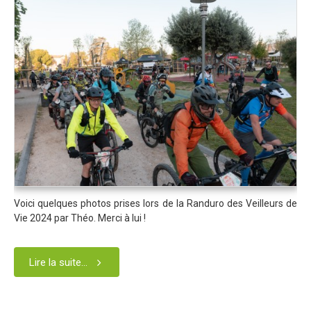
Partenaires
Règlement
Retour sur l'Enduro 2016
Edition 2016
Blog 2016
Bilan de l'Enduro 2016
Résultats
Photos & Vidéos
Liste des inscrits
Voici quelques photos prises lors de la Randuro des Veilleurs de
Vie 2024 par Théo. Merci à lui !
Programme de la journée
Partenaires
Lire la suite...
Règlement
Edition 2015