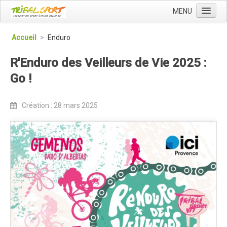
MENU
Accueil
Accueil
>
Enduro
Qui sommes nous ?
R'Enduro des Veilleurs de Vie 2025 :
L'Association Tribal
Go !
Le Club Tribal VTT
Le Team Tribal
Création : 28 mars 2025
La Newsletter Tribal
Gérer votre abonnement
Consulter les archives
Dans la presse
Le Club VTT
Blog du Club
Présentation