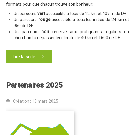
Règlement 2025
formats pour que chacun trouve son bonheur:
Programme 2025
Un parcours
vert
accessible à tous de 12 km et 409 m de D+.
Un parcours
rouge
accessible à tous les initiés de 24 km et
Plans des parcours 2025
950 de D+.
Un parcours
noir
réservé aux pratiquants réguliers ou
Photos / Vidéos 2025
cherchant à dépasser leur limite de 40 km et 1600 de D+.
Archives Enduros
Edition 2024
Lire la suite...
Blog 2024
Inscriptions 2024
Partenaires 2025
Affiche 2024
Communiqué de presse 2024
Création : 13 mars 2025
Partenaires 2024
Règlement 2024
Plans des parcours 2024