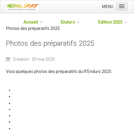
MENU
Accueil
Accueil
>
Enduro
>
Edition 2025
>
Photos des préparatifs 2025
Qui sommes nous ?
L'Association Tribal
Photos des préparatifs 2025
Le Club Tribal VTT
Création : 20 mai 2025
Le Team Tribal
La Newsletter Tribal
Voici quelques photos des préparatifs du R'Enduro 2025:
Gérer votre abonnement
Consulter les archives
Dans la presse
Le Club VTT
Blog du Club
Présentation