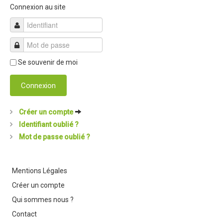
Connexion au site
Dans les Médias
Tombola
Programme de la journée
Se souvenir de moi
Partenaires
Connexion
Règlement
Retour sur l'Enduro 2017
Créer un compte
Edition 2017
Identifiant oublié ?
Mot de passe oublié ?
Blog 2017
Bilan de l'Enduro 2017
Mentions Légales
Résultats
Créer un compte
Tombola
Qui sommes nous ?
Programme de la journée
Contact