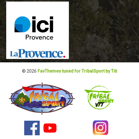
Revue de presse 2019
Résultats 2019
Plan des spéciales 2019
Programme 2019
Affiche 2019
Règlement 2019
© 2026
FavThemes tuned for TribalSport by Titi
Dossier de Presse 2019
Retour sur l'Enduro 2018
Enduro Kids 2019
Edition 2018
Blog 2018
Bilan de l'Enduro 2018
Résultats