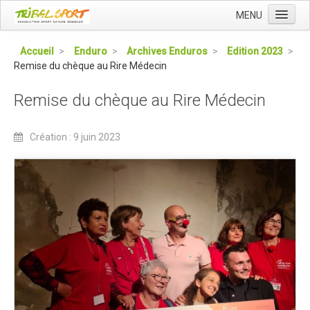
MENU
Accueil
Accueil
>
Enduro
>
Archives Enduros
>
Edition 2023
>
Remise du chèque au Rire Médecin
Qui sommes nous ?
L'Association Tribal
Remise du chèque au Rire Médecin
Le Club Tribal VTT
Création : 9 juin 2023
Le Team Tribal
La Newsletter Tribal
Gérer votre abonnement
Consulter les archives
Dans la presse
Le Club VTT
Blog du Club
Présentation