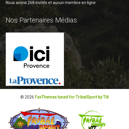
Nous avons 268 invités et aucun membre en ligne
Blog 2022
Règlement 2022
Nos Partenaires Médias
Dossier de presse 2022
Affiche 2022
Partenaires 2022
Plans des spéciales 2022
Résultats 2022
Photos 2022
Edition 2020
Blog 2020
© 2026
FavThemes tuned for TribalSport by Titi
Dossier de Presse 2020
Edition 2019
Blog 2019