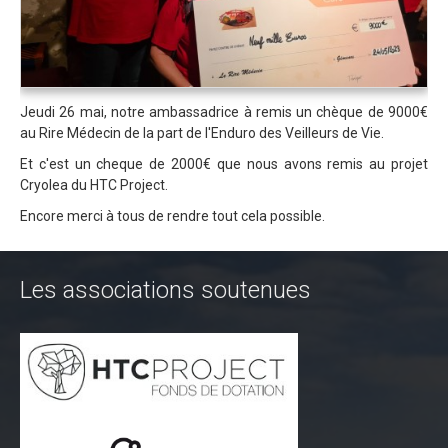
Trips Enduro
Stages Perfectionnement
Séminaires Entreprises
Jeudi 26 mai, notre ambassadrice à remis un chèque de 9000€
au Rire Médecin de la part de l'Enduro des Veilleurs de Vie.
S'inscrire aux Cours...
Et c'est un cheque de 2000€ que nous avons remis au projet
S'inscrire aux Stages / Sorties...
Cryolea du HTC Project.
La page Instagram du club...
Encore merci à tous de rendre tout cela possible.
Contacter le Club
Enduro
Les associations soutenues
Edition 2025
Blog 2025
Partenaires 2025
Affiche 2025